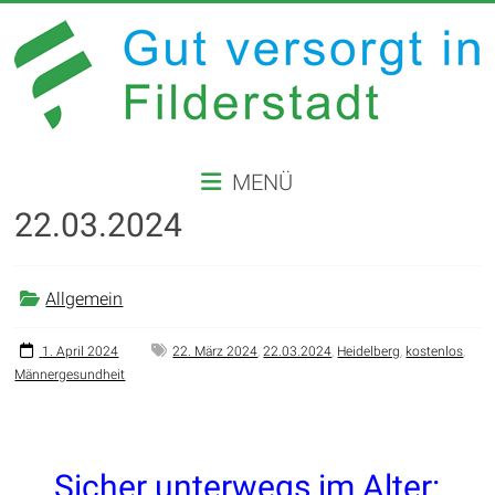
Zum
Inhalt
springen
GUT
MENÜ
VERSORGT
22.03.2024
IN
FILDERSTADT
Allgemein
Website
der
1. April 2024
22. März 2024
,
22.03.2024
,
Heidelberg
,
kostenlos
,
Männergesundheit
Stadt
Filderstadt
Sicher unterwegs im Alter: