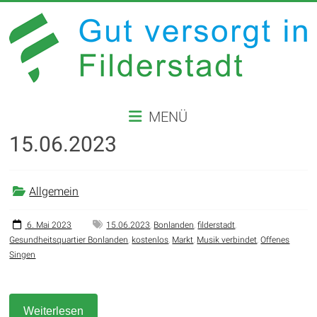
Zum
Inhalt
springen
GUT
MENÜ
VERSORGT
15.06.2023
IN
FILDERSTADT
Allgemein
Website
der
6. Mai 2023
15.06.2023
,
Bonlanden
,
filderstadt
,
Gesundheitsquartier Bonlanden
,
kostenlos
,
Markt
,
Musik verbindet
,
Offenes
Stadt
Singen
Filderstadt
Weiterlesen