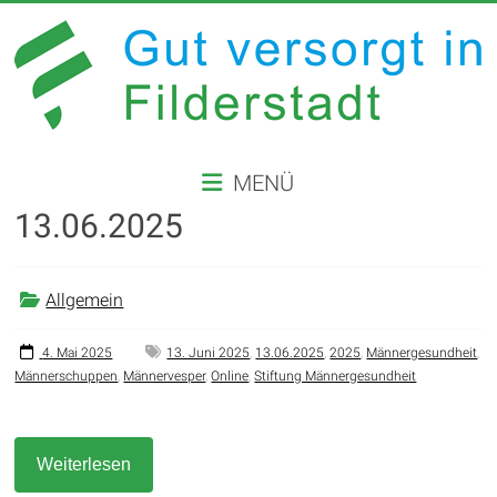
Zum
Inhalt
springen
GUT
MENÜ
VERSORGT
13.06.2025
IN
FILDERSTADT
Allgemein
Website
der
4. Mai 2025
13. Juni 2025
,
13.06.2025
,
2025
,
Männergesundheit
,
Männerschuppen
,
Männervesper
,
Online
,
Stiftung Männergesundheit
Stadt
Filderstadt
Weiterlesen