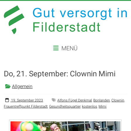
Zum
Inhalt
springen
GUT
MENÜ
VERSORGT
IN
Do, 21. September: Clownin Mimi
FILDERSTADT
Allgemein
Website
der
Stadt
19. September 2023
Alfons Fügel Denkmal
,
Bonlanden
,
Clownin
,
Frauentreffpunkt Filderstadt
,
Gesundheitsquartier
,
kostenlos
,
Mimi
Filderstadt